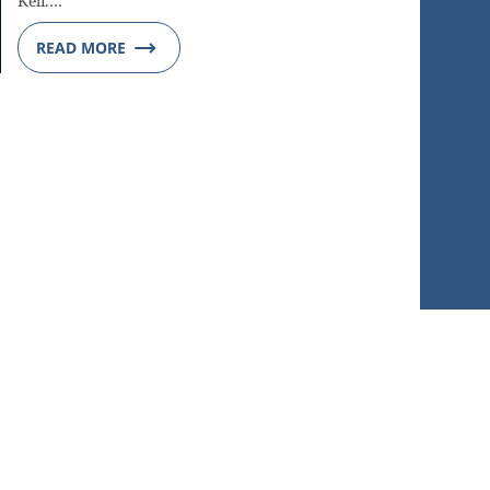
Keli.…
READ MORE