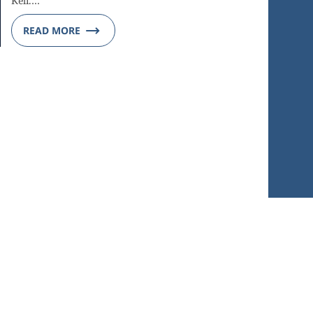
Keli.…
READ MORE