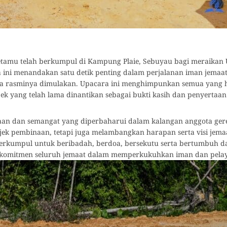
 tetamu telah berkumpul di Kampung Plaie, Sebuyau bagi meraika
a ini menandakan satu detik penting dalam perjalanan iman jemaat
a rasminya dimulakan. Upacara ini menghimpunkan semua yang h
k yang telah lama dinantikan sebagai bukti kasih dan penyertaa
aan dan semangat yang diperbaharui dalam kalangan anggota gerej
k pembinaan, tetapi juga melambangkan harapan serta visi jema
berkumpul untuk beribadah, berdoa, bersekutu serta bertumbuh d
 komitmen seluruh jemaat dalam memperkukuhkan iman dan pela