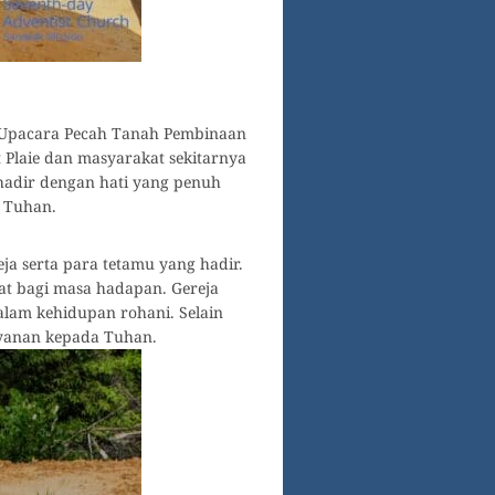
n Upacara Pecah Tanah Pembinaan
 Plaie dan masyarakat sekitarnya
adir dengan hati yang penuh
n Tuhan.
a serta para tetamu yang hadir.
at bagi masa hadapan. Gereja
alam kehidupan rohani. Selain
yanan kepada Tuhan.