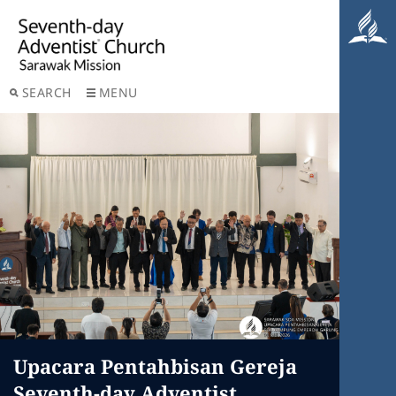
SEARCH
MENU
Upacara Pentahbisan Gereja
Seventh-day Adventist