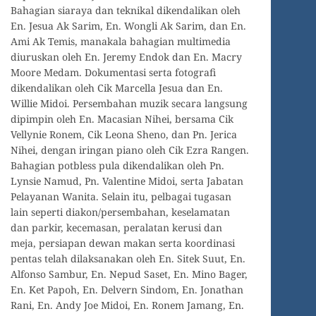
Bahagian siaraya dan teknikal dikendalikan oleh
En. Jesua Ak Sarim, En. Wongli Ak Sarim, dan En.
Ami Ak Temis, manakala bahagian multimedia
diuruskan oleh En. Jeremy Endok dan En. Macry
Moore Medam. Dokumentasi serta fotografi
dikendalikan oleh Cik Marcella Jesua dan En.
Willie Midoi. Persembahan muzik secara langsung
dipimpin oleh En. Macasian Nihei, bersama Cik
Vellynie Ronem, Cik Leona Sheno, dan Pn. Jerica
Nihei, dengan iringan piano oleh Cik Ezra Rangen.
Bahagian potbless pula dikendalikan oleh Pn.
Lynsie Namud, Pn. Valentine Midoi, serta Jabatan
Pelayanan Wanita. Selain itu, pelbagai tugasan
lain seperti diakon/persembahan, keselamatan
dan parkir, kecemasan, peralatan kerusi dan
meja, persiapan dewan makan serta koordinasi
pentas telah dilaksanakan oleh En. Sitek Suut, En.
Alfonso Sambur, En. Nepud Saset, En. Mino Bager,
En. Ket Papoh, En. Delvern Sindom, En. Jonathan
Rani, En. Andy Joe Midoi, En. Ronem Jamang, En.